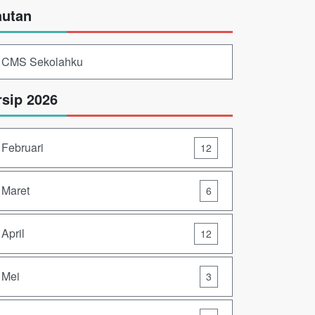
autan
CMS Sekolahku
rsip 2026
Februari
12
Maret
6
April
12
Mei
3