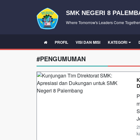
SMK NEGERI 8 PALEM
Where Tomorrow's Leaders Come Together
PROFIL
VISI DAN MISI
KATEGORI
#PENGUMUMAN
K
D
P
m
S
J
2
ka