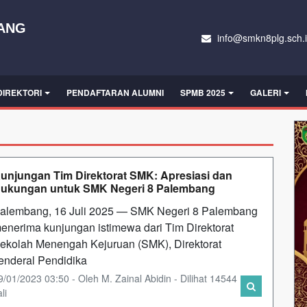
BANG
info@smkn8plg.sch.
DIREKTORI
PENDAFTARAN ALUMNI
SPMB 2025
GALERI
unjungan Tim Direktorat SMK: Apresiasi dan
ukungan untuk SMK Negeri 8 Palembang
alembang, 16 Juli 2025 — SMK Negeri 8 Palembang
enerima kunjungan istimewa dari Tim Direktorat
ekolah Menengah Kejuruan (SMK), Direktorat
enderal Pendidika
9/01/2023 03:50 - Oleh M. Zainal Abidin - Dilihat 14544
li