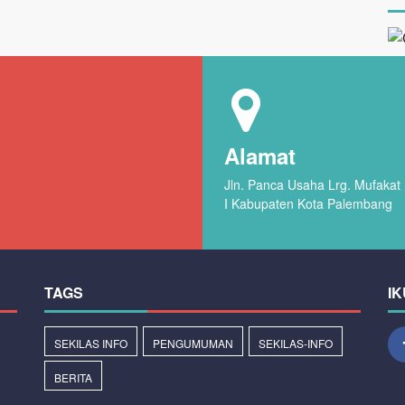
Alamat
Jln. Panca Usaha Lrg. Mufaka
I Kabupaten Kota Palembang
TAGS
IK
SEKILAS INFO
PENGUMUMAN
SEKILAS-INFO
BERITA