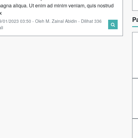
agna aliqua. Ut enim ad minim veniam, quis nostrud
x
P
9/01/2023 03:50 - Oleh M. Zainal Abidin - Dilihat 336
li