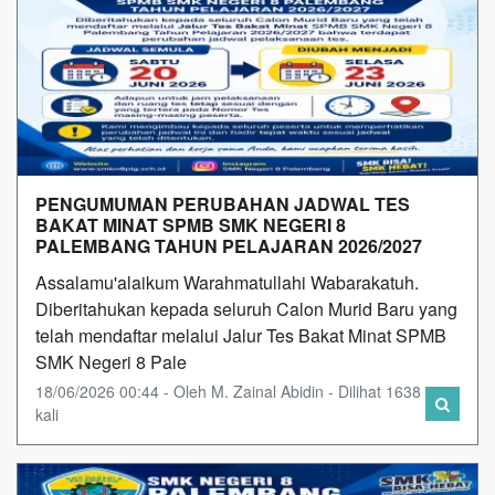
PENGUMUMAN PERUBAHAN JADWAL TES
BAKAT MINAT SPMB SMK NEGERI 8
PALEMBANG TAHUN PELAJARAN 2026/2027
Assalamu'alaikum Warahmatullahi Wabarakatuh.
Diberitahukan kepada seluruh Calon Murid Baru yang
telah mendaftar melalui Jalur Tes Bakat Minat SPMB
SMK Negeri 8 Pale
18/06/2026 00:44 - Oleh M. Zainal Abidin - Dilihat 1638
kali