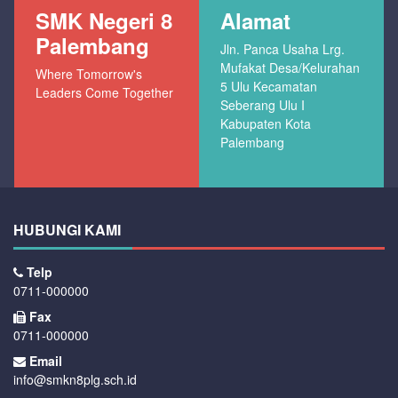
SMK Negeri 8
Alamat
Palembang
Jln. Panca Usaha Lrg.
Mufakat Desa/Kelurahan
Where Tomorrow's
5 Ulu Kecamatan
Leaders Come Together
Seberang Ulu I
Kabupaten Kota
Palembang
HUBUNGI KAMI
Telp
0711-000000
Fax
0711-000000
Email
info@smkn8plg.sch.id