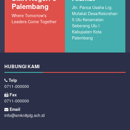
Palembang
Jln. Panca Usaha Lrg.
Mufakat Desa/Kelurahan
Where Tomorrow's
5 Ulu Kecamatan
Leaders Come Together
Seberang Ulu I
Kabupaten Kota
Palembang
HUBUNGI KAMI
Telp
0711-000000
Fax
0711-000000
Email
info@smkn8plg.sch.id