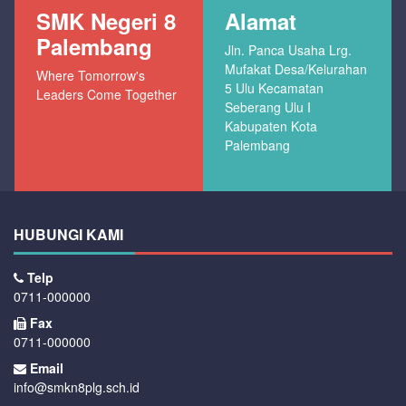
SMK Negeri 8
Alamat
Palembang
Jln. Panca Usaha Lrg.
Mufakat Desa/Kelurahan
Where Tomorrow's
5 Ulu Kecamatan
Leaders Come Together
Seberang Ulu I
Kabupaten Kota
Palembang
HUBUNGI KAMI
Telp
0711-000000
Fax
0711-000000
Email
info@smkn8plg.sch.id