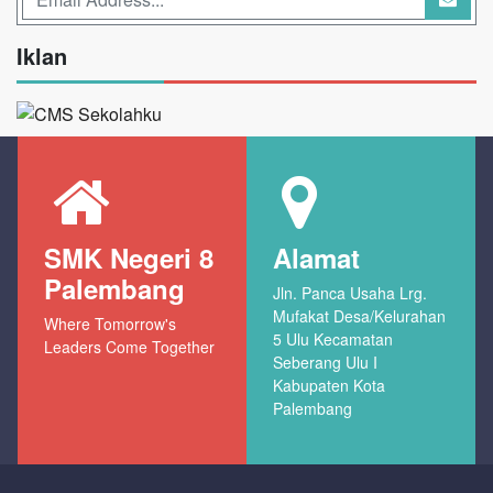
Iklan
SMK Negeri 8
Alamat
Palembang
Jln. Panca Usaha Lrg.
Mufakat Desa/Kelurahan
Where Tomorrow's
5 Ulu Kecamatan
Leaders Come Together
Seberang Ulu I
Kabupaten Kota
Palembang