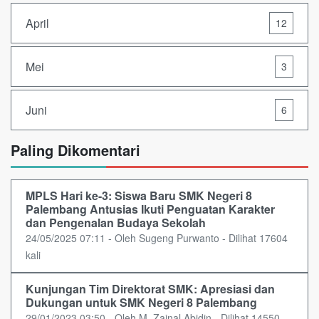
April
12
Mei
3
Juni
6
Paling Dikomentari
MPLS Hari ke-3: Siswa Baru SMK Negeri 8
Palembang Antusias Ikuti Penguatan Karakter
dan Pengenalan Budaya Sekolah
24/05/2025 07:11 - Oleh Sugeng Purwanto - Dilihat 17604
kali
Kunjungan Tim Direktorat SMK: Apresiasi dan
Dukungan untuk SMK Negeri 8 Palembang
29/01/2023 03:50 - Oleh M. Zainal Abidin - Dilihat 14550