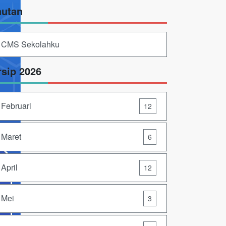
autan
CMS Sekolahku
rsip 2026
Februari
12
Maret
6
April
12
Mei
3