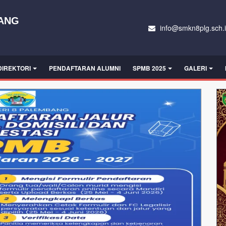
BANG
info@smkn8plg.sch.
DIREKTORI
PENDAFTARAN ALUMNI
SPMB 2025
GALERI